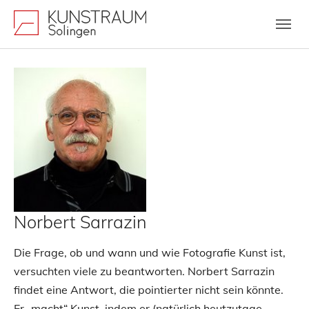
Zum Hauptinhalt springen
Skip to page footer
Norbert Sarrazin
Die Frage, ob und wann und wie Fotografie Kunst ist,
versuchten viele zu beantworten. Norbert Sarrazin
findet eine Antwort, die pointierter nicht sein könnte.
Er „macht“ Kunst, indem er (natürlich heutzutage